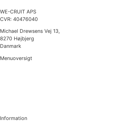
WE-CRUIT APS
CVR: 40476040
Michael Drewsens Vej 13,
8270 Højbjerg
Danmark
Menuoversigt
Konsulent
Kunde
Om WE-CRUIT
Nyheder
Information
GDPR & Persondataloven