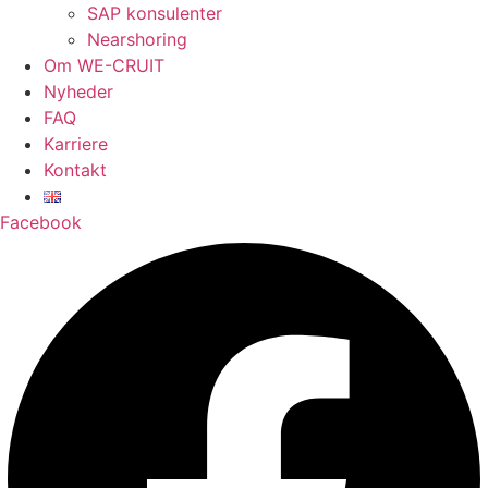
SAP konsulenter
Nearshoring
Om WE-CRUIT
Nyheder
FAQ
Karriere
Kontakt
Facebook