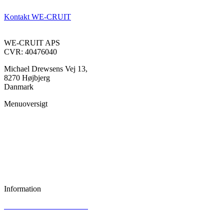
Kontakt WE-CRUIT
WE-CRUIT APS
CVR: 40476040
Michael Drewsens Vej 13,
8270 Højbjerg
Danmark
Menuoversigt
Konsulent
Kunde
Om WE-CRUIT
Nyheder
Information
GDPR & Persondataloven
Kontakt