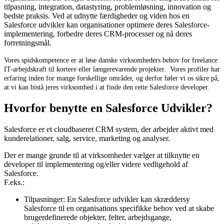
tilpasning, integration, datastyring, problemløsning, innovation og
bedste praksis. Ved at udnytte færdigheder og viden hos en
Salesforce udvikler kan organisationer optimere deres Salesforce-
implementering, forbedre deres CRM-processer og nå deres
forretningsmål.
Vores spidskompetence er at løse danske virksomheders behov for freelance
IT-arbejdskraft til kortere eller længerevarende projekter. Vores profiler har
erfaring inden for mange forskellige områder, og derfor føler vi os sikre på,
at vi kan bistå jeres virksomhed i at finde den rette Salesforce developer.
Hvorfor benytte en Salesforce Udvikler?
Salesforce er et cloudbaseret CRM system, der arbejder aktivt med
kunderelationer, salg, service, marketing og analyser.
Der er mange grunde til at virksomheder vælger at tilknytte en
developer til implementering og/eller videre vedligehold af
Salesforce.
F.eks.:
Tilpasninger: En Salesforce udvikler kan skræddersy
Salesforce til en organisations specifikke behov ved at skabe
brugerdefinerede objekter, felter, arbejdsgange,